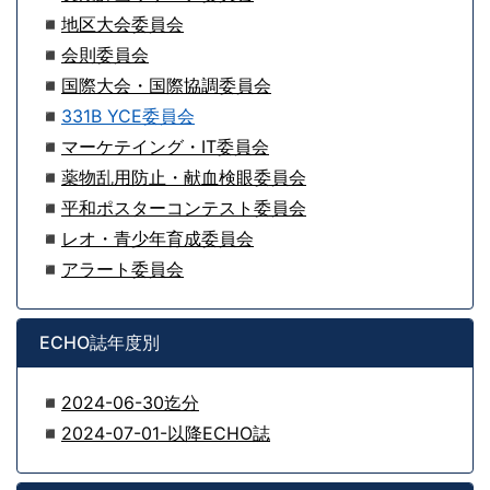
◾
地区大会委員会
◾
会則委員会
◾
国際大会・国際協調委員会
◾
331B YCE委員会
◾
マーケテイング・IT委員会
◾
薬物乱用防止・献血検眼委員会
◾
平和ポスターコンテスト委員会
◾
レオ・青少年育成委員会
◾
アラート委員会
ECHO誌年度別
◾
2024-06-30迄分
◾
2024-07-01-以降ECHO誌