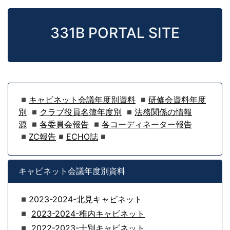
331B PORTAL SITE
◾
キャビネット会議年度別資料
◾
研修会資料年度
別
◾
クラブ役員名簿年度別
◾
法務関係の情報
源
◾
各委員会報告
◾
各コーディネーター報告
◾
ZC報告
◾
ECHO誌
◾
キャビネット会議年度別資料
◾2023-2024-北見キャビネット
◾
2023-2024-稚内キャビネット
◾
2022-2023-士別キャビネット